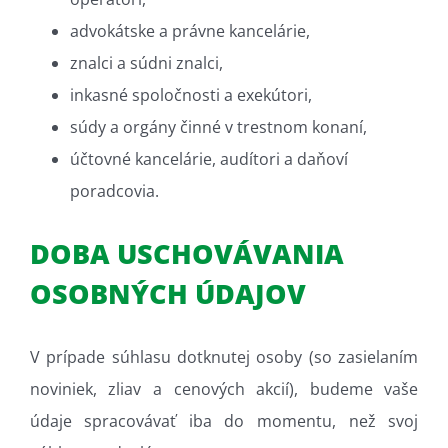
advokátske a právne kancelárie,
znalci a súdni znalci,
inkasné spoločnosti a exekútori,
súdy a orgány činné v trestnom konaní,
účtovné kancelárie, audítori a daňoví
poradcovia.
DOBA USCHOVÁVANIA
OSOBNÝCH ÚDAJOV
V prípade súhlasu dotknutej osoby (so zasielaním
noviniek, zliav a cenových akcií), budeme vaše
údaje spracovávať iba do momentu, než svoj