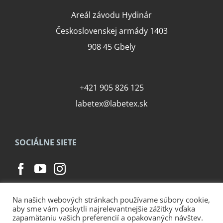
Areál závodu Hydinár
Československej armády 1403
908 45 Gbely
+421 905 826 125
labetex@labetex.sk
SOCIÁLNE SIETE
Na našich webových stránkach používame súbory cookie,
aby sme vám poskytli najrelevantnejšie zážitky vďaka
zapamätaniu vašich preferencií a opakovaných návštev.