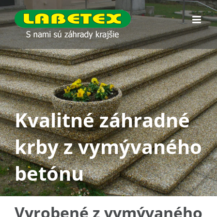
Skip
to
content
Kvalitné záhradné
krby z vymývaného
betónu
Vyrobené z vymývaného