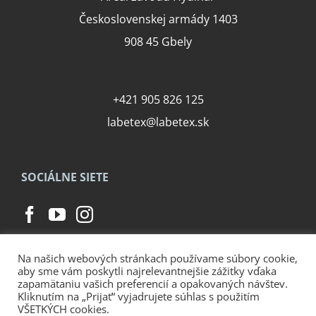
Československej armády 1403
908 45 Gbely
+421 905 826 125
labetex@labetex.sk
SOCIÁLNE SIETE
Na našich webových stránkach používame súbory cookie,
aby sme vám poskytli najrelevantnejšie zážitky vďaka
zapamätaniu vašich preferencií a opakovaných návštev.
Kliknutím na „Prijať“ vyjadrujete súhlas s použitím
© Copyright
2026 | Labetex, Československej armády 1403, 908 45 Gbely |
VŠETKÝCH cookies.