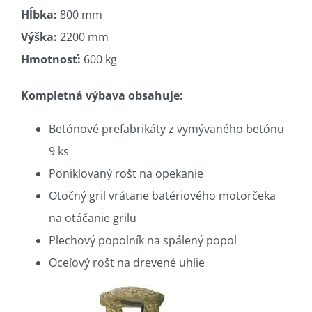
Hĺbka:
800 mm
Výška:
2200 mm
Hmotnosť:
600 kg
Kompletná výbava obsahuje:
Betónové prefabrikáty z vymývaného betónu
9 ks
Poniklovaný rošt na opekanie
Otočný gril vrátane batériového motorčeka
na otáčanie grilu
Plechový popolník na spálený popol
Oceľový rošt na drevené uhlie