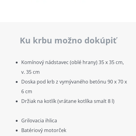
Ku krbu možno dokúpiť
Komínový nádstavec (oblé hrany) 35 x 35 cm,
v. 35 cm
Doska pod krb z vymývaného betónu 90 x 70 x
6 cm
Držiak na kotlík (vrátane kotlíka smalt 8 l)
Grilovacia ihlica
Batériový motorček