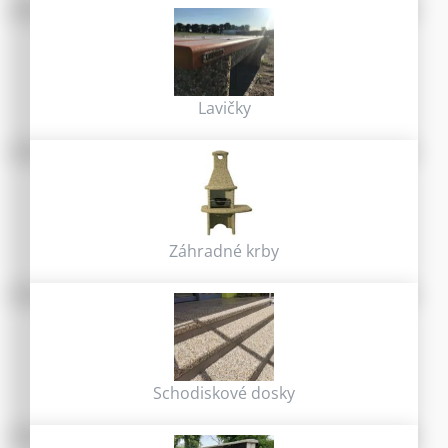
Lavičky
Záhradné krby
Schodiskové dosky