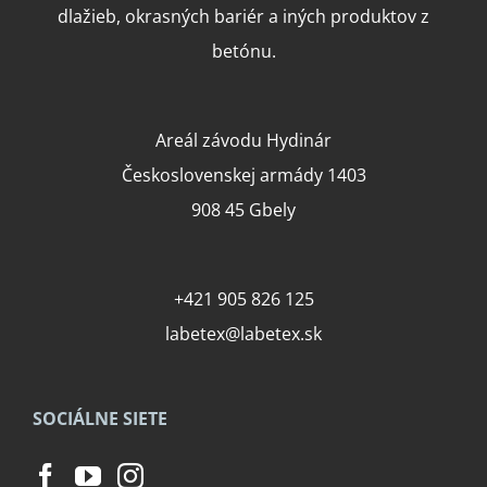
dlažieb, okrasných bariér a iných produktov z
betónu.
Areál závodu Hydinár
Československej armády 1403
908 45 Gbely
+421 905 826 125
labetex@labetex.sk
SOCIÁLNE SIETE