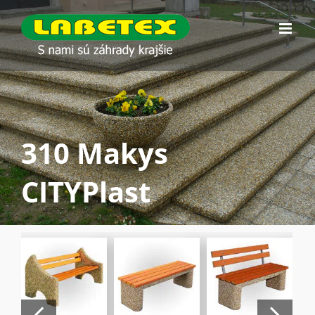
Skip
to
content
310 Makys
CITYPlast