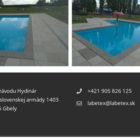
 závodu Hydinár
+421 905 826 125
slovenskej armády 1403
labetex@labetex.sk
5 Gbely