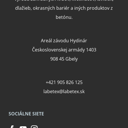
dlažieb, okrasných bariér a iných produktov z
betónu.
Areál závodu Hydinár
Československej armády 1403
908 45 Gbely
+421 905 826 125
labetex@labetex.sk
SOCIÁLNE SIETE