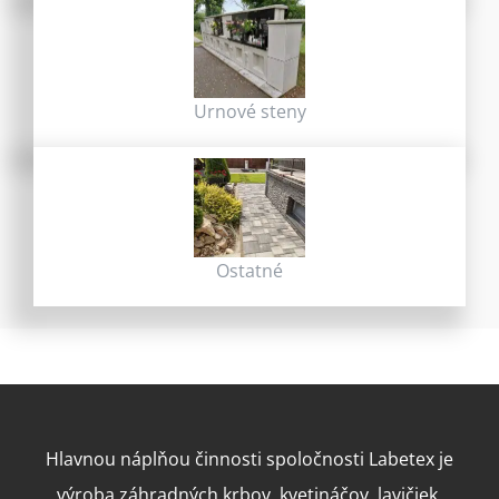
Urnové steny
Ostatné
Hlavnou náplňou činnosti spoločnosti Labetex je
výroba záhradných krbov, kvetináčov, lavičiek,