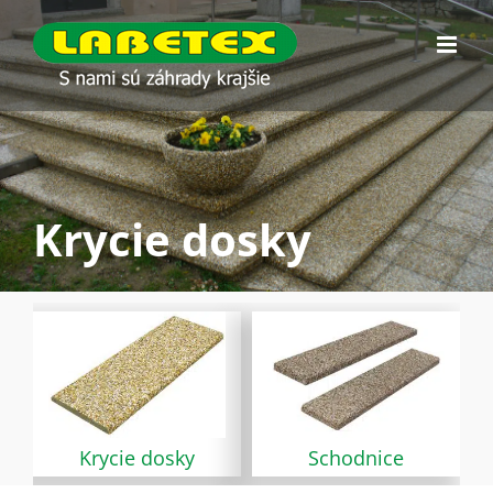
Skip
to
content
Krycie dosky
Krycie dosky
Schodnice