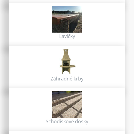
Lavičky
Záhradné krby
Schodiskové dosky