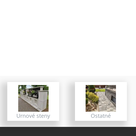
Urnové steny
Ostatné