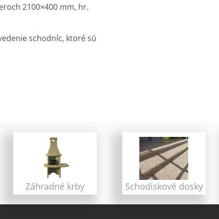
eroch 2100×400 mm, hr.
edenie schodníc, ktoré sú
Záhradné krby
Schodiskové dosky