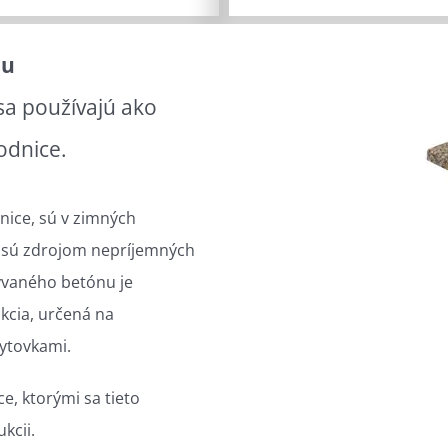
nu
a používajú ako
odnice.
nice, sú v zimných
a sú zdrojom nepríjemných
ývaného betónu je
kcia, určená na
ytovkami.
e, ktorými sa tieto
kcii.