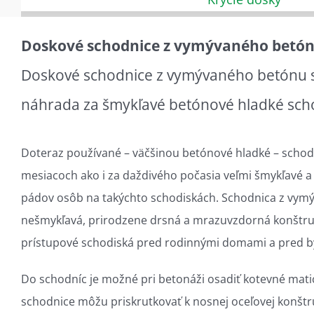
Doskové schodnice z vymývaného betó
Doskové schodnice z vymývaného betónu s
náhrada za šmykľavé betónové hladké sch
Doteraz používané – väčšinou betónové hladké – schod
mesiacoch ako i za daždivého počasia veľmi šmykľavé 
pádov osôb na takýchto schodiskách. Schodnica z vym
nešmykľavá, prirodzene drsná a mrazuvzdorná konštru
prístupové schodiská pred rodinnými domami a pred b
Do schodníc je možné pri betonáži osadiť kotevné matic
schodnice môžu priskrutkovať k nosnej oceľovej konštru