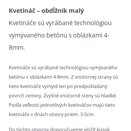
Kvetináč – obdĺžnik malý
Kvetináče sú vyrábané technológiou
vymývaného betónu s oblázkami 4-
8mm.
Kvetináče sú vyrábané technológiou vymývaného
betónu s oblázkami 4-8mm. Z vnútornej strany sú
tieto kvetináče vymyté len po predpokladaný
povrch zeminy. Zvyšné vnútorné steny sú hladké.
Podľa veľkosti jednotlivých kvetináčov majú tieto
kvetináče v dnách otvory priem. 3-5cm.
Do týchto otvorov doporučujeme vložiť kúsok