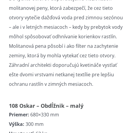
molitanovej peny, ktorá zabezpečí, že cez tieto
otvory vytečie dažďová voda pred zimnou sezónou
– ale i v letných mesiacoch – kedy by prebytok vody
môhol spôsobovať odhnívanie korienkov rastlín.
Molitanová pena pôsobí i ako filter na zachytenie
zeminy, ktorá by mohla vytekať cez tieto otvory.
Záhradní architekti doporučujú kvetináče vystlať
ešte dvomi vrstvami netkanej textílie pre lepšiu
ochranu rastlín v zimných mesiacoch.
108 Oskar – Obdĺžnik – malý
Priemer:
680×330 mm
Výška:
300 mm