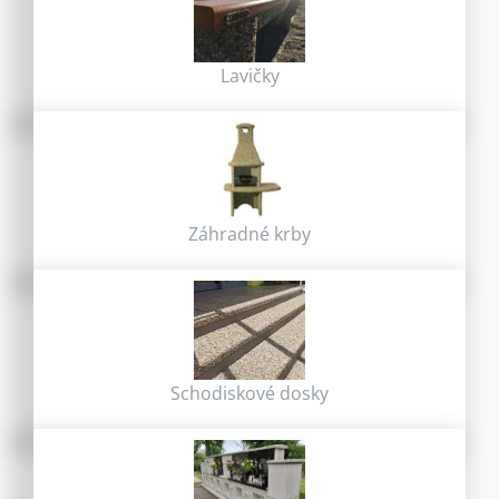
Lavičky
Záhradné krby
Schodiskové dosky