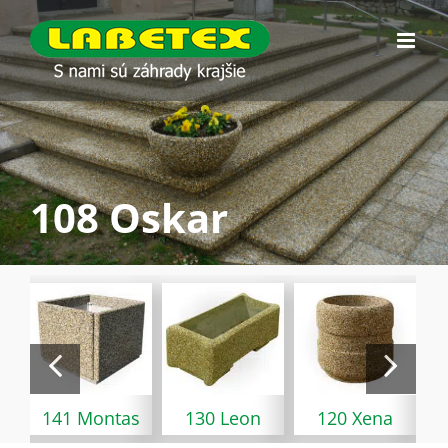
Skip
to
content
108 Oskar
141 Montas
130 Leon
120 Xena