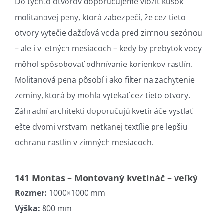
Do týchto otvorov doporučujeme vložiť kúsok
molitanovej peny, ktorá zabezpečí, že cez tieto
otvory vytečie dažďová voda pred zimnou sezónou
– ale i v letných mesiacoch – kedy by prebytok vody
môhol spôsobovať odhnívanie korienkov rastlín.
Molitanová pena pôsobí i ako filter na zachytenie
zeminy, ktorá by mohla vytekať cez tieto otvory.
Záhradní architekti doporučujú kvetináče vystlať
ešte dvomi vrstvami netkanej textílie pre lepšiu
ochranu rastlín v zimných mesiacoch.
141 Montas – Montovaný kvetináč – veľký
Rozmer:
1000×1000 mm
Výška:
800 mm