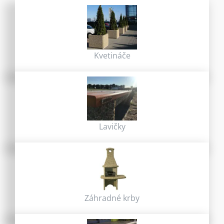
Kvetináče
Lavičky
Záhradné krby