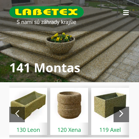
Skip
to
content
141 Montas
130 Leon
120 Xena
119 Axel