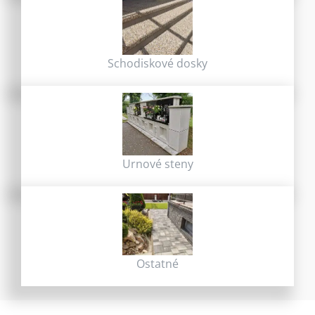
Schodiskové dosky
Urnové steny
Ostatné