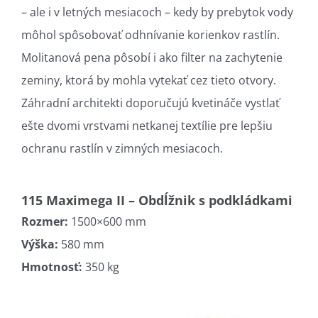
– ale i v letných mesiacoch – kedy by prebytok vody
môhol spôsobovať odhnívanie korienkov rastlín.
Molitanová pena pôsobí i ako filter na zachytenie
zeminy, ktorá by mohla vytekať cez tieto otvory.
Záhradní architekti doporučujú kvetináče vystlať
ešte dvomi vrstvami netkanej textílie pre lepšiu
ochranu rastlín v zimných mesiacoch.
115 Maximega II – Obdĺžnik s podkládkami
Rozmer:
1500×600 mm
Výška:
580 mm
Hmotnosť:
350 kg