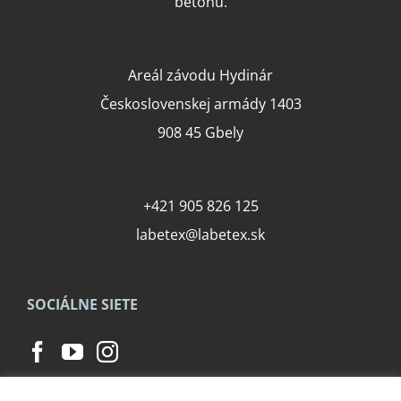
betónu.
Areál závodu Hydinár
Československej armády 1403
908 45 Gbely
+421 905 826 125
labetex@labetex.sk
SOCIÁLNE SIETE