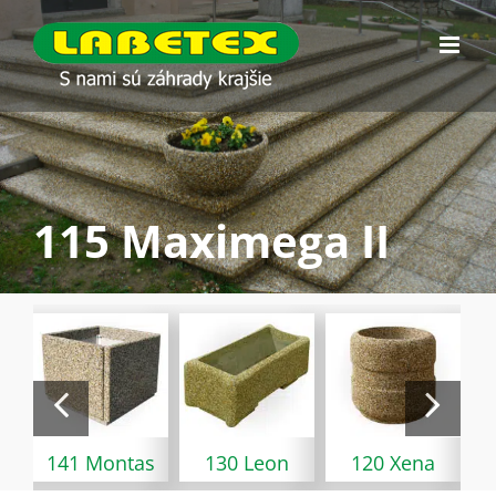
Skip
to
content
115 Maximega II
141 Montas
130 Leon
120 Xena