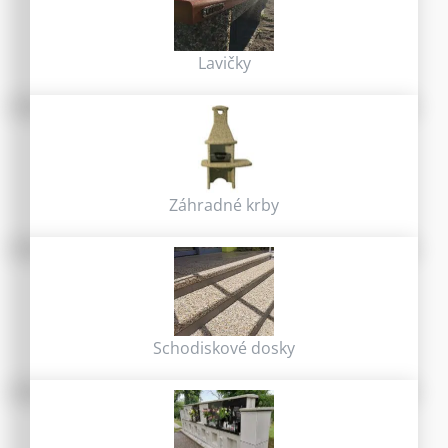
Lavičky
Záhradné krby
Schodiskové dosky