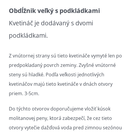
Obdĺžnik veľký s podkládkami
Kvetináč je dodávaný s dvomi
podkládkami.
Z vnútornej strany sú tieto kvetináče vymyté len po
predpokladaný povrch zeminy. Zvyšné vnútorné
steny sú hladké. Podľa veľkosti jednotlivých
kvetináčov majú tieto kvetináče v dnách otvory
priem. 3-5cm.
Do týchto otvorov doporučujeme vložiť kúsok
molitanovej peny, ktorá zabezpečí, že cez tieto
otvory vytečie dažďová voda pred zimnou sezónou