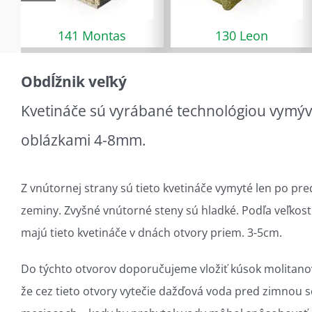
41 Montas
130 Leon
12
Obdĺžnik veľký
Kvetináče sú vyrábané technológiou vymý
oblázkami 4-8mm.
Z vnútornej strany sú tieto kvetináče vymyté len po p
zeminy. Zvyšné vnútorné steny sú hladké. Podľa veľkosti
majú tieto kvetináče v dnách otvory priem. 3-5cm.
Do týchto otvorov doporučujeme vložiť kúsok molitanov
že cez tieto otvory vytečie dažďová voda pred zimnou se