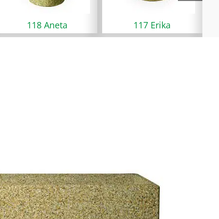
Aneta
117 Erika
115 Maxim