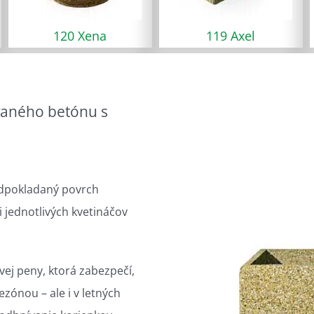
0 Xena
119 Axel
118 
vaného betónu s
redpokladaný povrch
 jednotlivých kvetináčov
ej peny, ktorá zabezpečí,
zónou – ale i v letných