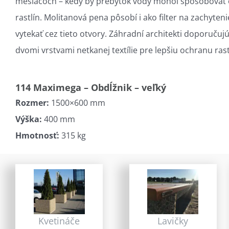
mesiacoch – kedy by prebytok vody môhol spôsobovať 
rastlín. Molitanová pena pôsobí i ako filter na zachyten
vytekať cez tieto otvory. Záhradní architekti doporučujú
dvomi vrstvami netkanej textílie pre lepšiu ochranu ras
114 Maximega – Obdĺžnik – veľký
Rozmer:
1500×600 mm
Výška:
400 mm
Hmotnosť:
315 kg
Kvetináče
Lavičky